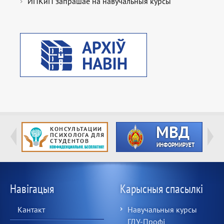
ИПКиП запрашае на навучальныя курсы
Навігацыя
Карысныя спасылкі
Кантакт
Навучальныя курсы
ГДУ-Профі