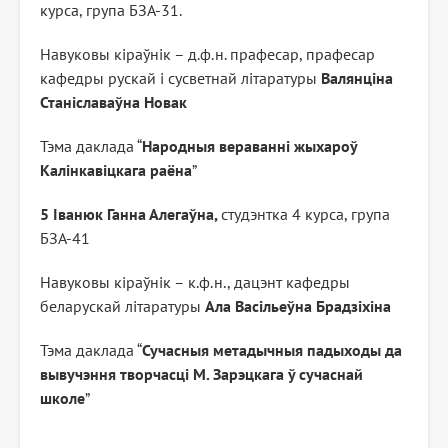
курса, група БЗА-31.
Навуковы кіраўнік – д.ф.н. прафесар, прафесар
кафедры рускай і сусветнай літаратуры
Валянціна
Станіславаўна Новак
Тэма даклада “
Народныя вераванні жыхароў
Калінкавіцкага раёна
”
5 Іванюк Ганна Алегаўна,
студэнтка 4 курса, група
БЗА-41
Навуковы кіраўнік – к.ф.н., дацэнт кафедры
беларускай літаратуры
Ала Васільеўна Брадзіхіна
Тэма даклада “
Сучасныя метадычныя падыходы да
вывучэння творчасці М. Зарэцкага ў сучаснай
школе
”