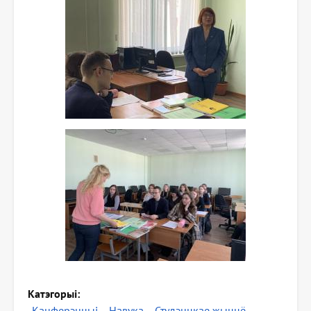
Катэгорыі
Канферэнцыі
Навука
Студэнцкае жыццё