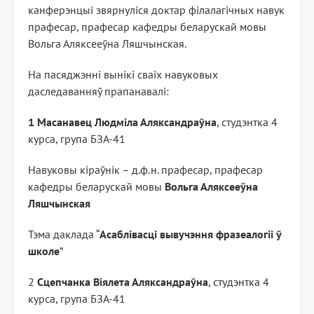
канферэнцыі звярнуліся доктар філалагічных навук
прафесар, прафесар кафедры беларускай мовы
Вольга Аляксееўна Ляшчынская.
На пасяджэнні вынікі сваіх навуковых
даследаванняў прапанавалі:
1 Масанавец Людміла Аляксандраўна
, студэнтка 4
курса, група БЗА-41
Навуковы кіраўнік – д.ф.н. прафесар, прафесар
кафедры беларускай мовы
Вольга Аляксееўна
Ляшчынская
Тэма даклада “
Асаблівасці вывучэння фразеалогіі ў
школе
”
2
Сцепчанка Віялета Аляксандраўна
, студэнтка 4
курса, група БЗА-41