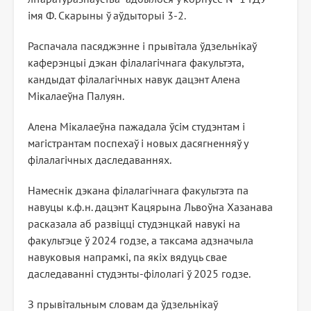
імя Ф. Скарыны ў аўдыторыі 3-2.
Распачала пасяджэнне і прывітала ўдзельнікаў
каферэнцыі дэкан філалагічнага факультэта,
кандыдат філалагічных навук дацэнт Алена
Мікалаеўна Палуян.
Алена Мікалаеўна пажадала ўсім студэнтам і
магістрантам поспехаў і новых дасягненняў у
філалагічных даследаваннях.
Намеснік дэкана філалагічнага факультэта па
навуцы к.ф.н. дацэнт Кацярына Львоўна Хазанава
расказала аб развіцці студэнцкай навукі на
факультэце ў 2024 годзе, а таксама адзначыла
навуковыя напрамкі, па якіх вядуць свае
даследаванні студэнты-філолагі ў 2025 годзе.
З прывітальным словам да ўдзельнікаў