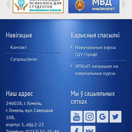
Навігацыя
Карысныя спасылкі
Кантакт
Навучальныя курсы
ГДУ-Профі
Супрацоўнікі
ИПКиП запрашае на
навучальныя курсы
Наш адрас
Мы ў сацыяльных
сетках
246028, г. Гомель,
г. Гомель, вул. Савецкая
108,
корпус 1, аўд.2-22
Тэлефон: (0232) 51-21-46,