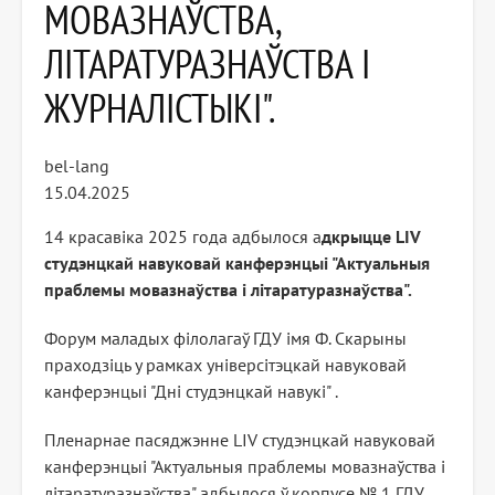
МОВАЗНАЎСТВА,
ЛІТАРАТУРАЗНАЎСТВА І
ЖУРНАЛІСТЫКІ".
bel-lang
15.04.2025
14 красавіка 2025 года адбылося а
дкрыцце LІV
студэнцкай навуковай канферэнцыі "Актуальныя
праблемы мовазнаўства і літаратуразнаўства".
Форум маладых філолагаў ГДУ імя Ф. Скарыны
праходзіць у рамках універсітэцкай навуковай
канферэнцыі "Дні студэнцкай навукі" .
Пленарнае пасяджэнне LІV студэнцкай навуковай
канферэнцыі "Актуальныя праблемы мовазнаўства і
літаратуразнаўства" адбылося ў корпусе № 1 ГДУ