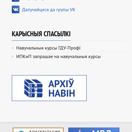
Далучайцеся да групы VK
КАРЫСНЫЯ СПАСЫЛКІ
Навучальныя курсы ГДУ-Профі
ИПКиП запрашае на навучальныя курсы