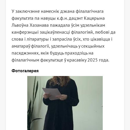
У заключэнне намеснік дэкана філалагічнага
факультэта па навуцы к.ф.н. дацэнт Кацярына
Львоўна Хазанава пажадала ўсім удзельнікам
канферэнцыі зацікаўленасці філалогіяй, любові да
слова і літаратуры і запрасіла ўсіх, хто цікавіцца і
аматараў філалогіі, удзельнічаць у секцыйных
пасяджэннях, якія будуць праходзіць на
філалагічным факультэце ў красавіку 2025 года.
Фотогалерея