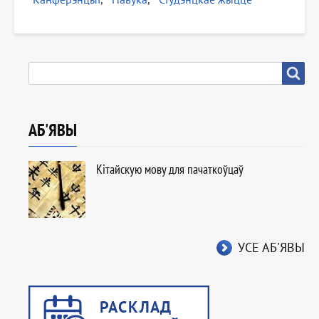
ПОШУК
Пошук
АБ'ЯВЫ
Кітайскую мову для пачаткоўцаў
УСЕ АБ'ЯВЫ