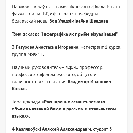
Навуковы кіраўнік – намеснік дэкана філалагічнага
факультэта па ІВР, к.ф.н., дацэнт кафедры
беларускай мовы
Зоя Уладзіміраўна Шведава
Тэма даклада “
Інфаграфіка як прыём візуалізацыі
”
3 Рагузова Анастасия Игоревна
, магистрант 1 курса,
группа МЯз-11.
Научный руководитель – д.ф.н., профессор,
профессор кафедры русского, общего и
славянского языкознания
Владимир Иванович
Коваль
.
Тема доклада «
Расширение семантического
объема названий блюд в русском и итальянском
языках
».
4 Казлякоўскі Аляксей Аляксандравіч,
студэнт 3