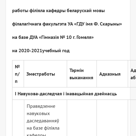
работы філіяла кафедры беларускай мовы
філалагічнага факультэта УА «ГДУ імя Ф. Скарыны»
на базе ДУА «Гімназія № 10 г. Гомеля»
на 20
20
-20
21
учебный год
№
Тэрмін
Ад
п/
Змест
работы
Адказныя
выканання
аб
п
I На
в
у
кова
-
даследчая і інавацыйная дзейнасць
Правядзенне
навуковых
даследаванняў
на базе філіяла
кафедры