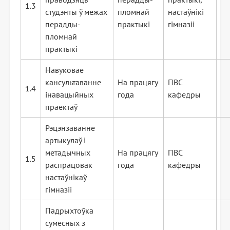
1.3
студэнты ў межах
пломнай
настаўнікі
перадды-
практыкі
гімназіі
пломнай
практыкі
Навуковае
кансультаванне
На працягу
ПВС
1.4
інавацыйных
года
кафедры
праектаў
Рэцэнзаванне
артыкулаў і
метадычных
На працягу
ПВС
1.5
распрацовак
года
кафедры
настаўнікаў
гімназіі
Падрыхтоўка
сумесных з