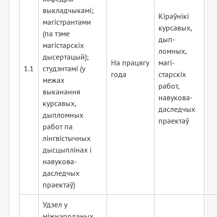
выкладчыкамі;
Кіраўнікі
магістрантами
курсавых,
(па тэме
дып-
магістарскіх
ломных,
дысертацый);
На працягу
магі-
1.1
студэнтамі (у
года
старскіх
межах
работ,
выканання
навукова-
курсавых,
даследчых
дыпломных
праектаў
работ па
лінгвістычных
дысцыплінах і
навукова-
даследчых
праектаў)
Удзел у
міжнароданых