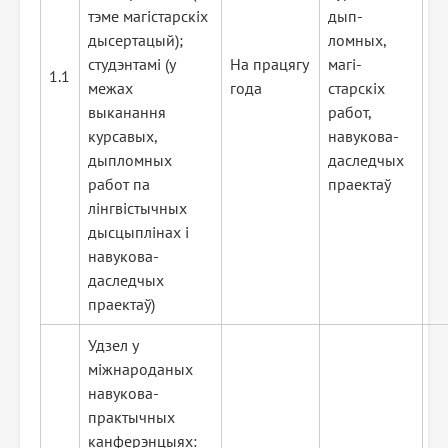
тэме магістарскіх
дып-
дысертацый);
ломных,
студэнтамі (у
На працягу
магі-
1.1
межах
года
старскіх
выканання
работ,
курсавых,
навукова-
дыпломных
даследчых
работ па
праектаў
лінгвістычных
дысцыплінах і
навукова-
даследчых
праектаў)
Удзел у
міжнароданых
навукова-
практычных
канферэнцыях: