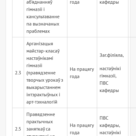
аб'яднанняў
года
кафедры
гімназіі і
кансультаванне
па вызначаных
праблемах
Арганізацыя
майстар-класаў
Заг.філіяла,
настаўнікамі
гімназіі
настаўнікі
На працягу
2.3
(правядзенне
гімназіі,
года
творчых урокаў з
ПВС
выкарыстаннем
кафедры
інтэрактыўных і
арт-тэхналогій
Правядзенне
ПВС
практычных
На працягу
кафедры,
2.5
заняткаў са
года
настаўнікі