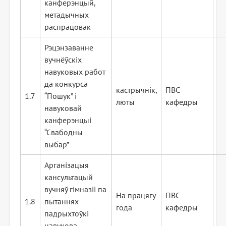
канферэнцый,
метадычных
распрацовак
Рэцэнзаванне
вучнёўскіх
навуковых работ
да конкурса
кастрычнік,
ПВС
1.7
“Пошук” і
люты
кафедры
навуковай
канферэнцыі
“Свабодны
выбар”
Арганізацыя
кансультацый
вучняў гімназіі па
На працягу
ПВС
1.8
пытаннях
года
кафедры
падрыхтоўкі
навукова-