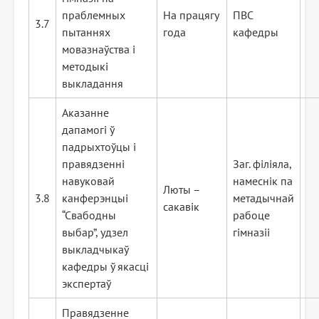
праблемных
На працягу
ПВС
3.7
пытаннях
года
кафедры
мовазнаўства і
методыкі
выкладання
Аказанне
дапамогі ў
падрыхтоўцы і
правядзенні
Заг. філіяла,
навуковай
намеснік па
Люты –
3.8
канферэнцыі
метадычнай
сакавік
“Свабодны
рабоце
выбар”, удзел
гімназіі
выкладчыкаў
кафедры ў якасці
экспертаў
Правядзенне