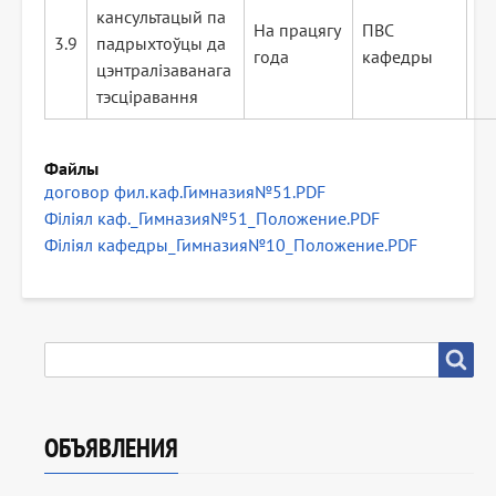
кансультацый па
На працягу
ПВС
3.9
падрыхтоўцы да
года
кафедры
цэнтралізаванага
тэсціравання
Файлы
договор фил.каф.Гимназия№51.PDF
Філіял каф._Гимназия№51_Положение.PDF
Філіял кафедры_Гимназия№10_Положение.PDF
SEARCH
Search
ОБЪЯВЛЕНИЯ