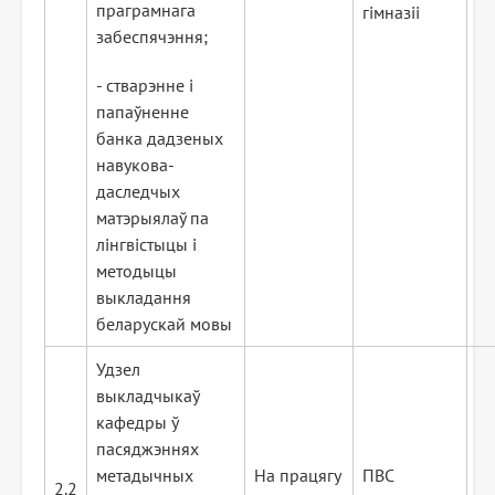
праграмнага
гімназіі
забеспячэння;
- стварэнне і
папаўненне
банка дадзеных
навукова-
даследчых
матэрыялаў па
лінгвістыцы і
методыцы
выкладання
беларускай мовы
Удзел
выкладчыкаў
кафедры ў
пасяджэннях
метадычных
На працягу
ПВС
2.2