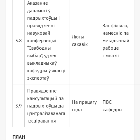
Аказанне
дапамогі ў
падрыхтоўцы і
правядзенні
Заг. філіяла,
навуковай
намеснік па
Люты –
3.8
канферэнцыі
метадычнай
сакавік
“Свабодны
рабоце
выбар”, удзел
гімназіі
выкладчыкаў
кафедры ў якасці
экспертаў
Правядзенне
кансультацый па
На працягу
ПВС
3.9
падрыхтоўцы да
года
кафедры
цэнтралізаванага
тэсціравання
ПЛАН