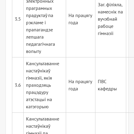
электронных
Заг. філіяла,
праграмных
намеснік па
прадуктаў па
На працягу
3.5
вучэбнай
рэкламе і
года
рабоце
прапагандзе
гімназіі
лепшага
педагагічнага
вопыту
Кансультаванне
настаўнікаў
гімназіі, якія
На працягу
ПВС
3.6
праходзяць
года
кафедры
працэдуру
атэстацыі на
катэгорыю
Кансультаванне
настаўнікаў
гімназіі па