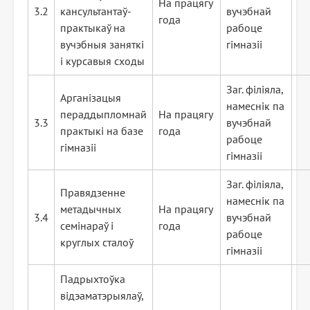
На працягу
3.2
кансультантаў-
вучэбнай
года
практыкаў на
рабоце
вучэбныя заняткі
гімназіі
і курсавыя сходы
Заг. філіяла,
Арганізацыя
намеснік па
пераддыпломнай
На працягу
3.3
вучэбнай
практыкі на базе
года
рабоце
гімназіі
гімназіі
Заг. філіяла,
Правядзенне
намеснік па
метадычных
На працягу
3.4
вучэбнай
семінараў і
года
рабоце
круглых сталоў
гімназіі
Падрыхтоўка
відэаматэрыялаў,