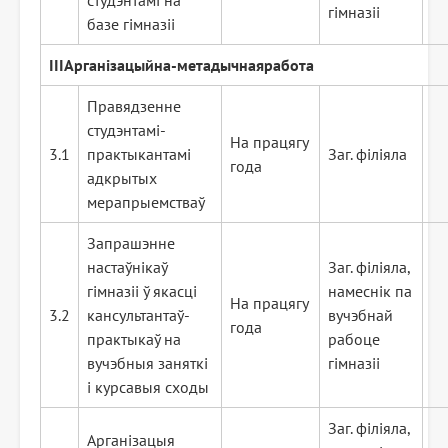
студэнтамі на
гімназіі
базе гімназіі
III
Арганізацыйна
-мет
а
д
ы
ч
ная
работа
Правядзенне
студэнтамі-
На працягу
3.1
практыкантамі
Заг. філіяла
года
адкрытых
мерапрыемстваў
Запрашэнне
настаўнікаў
Заг. філіяла,
гімназіі ў якасці
намеснік па
На працягу
3.2
кансультантаў-
вучэбнай
года
практыкаў на
рабоце
вучэбныя заняткі
гімназіі
і курсавыя сходы
Заг. філіяла,
Арганізацыя