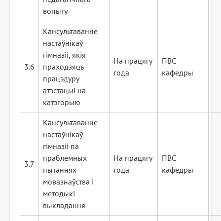
вопыту
Кансультаванне
настаўнікаў
гімназіі, якія
На працягу
ПВС
3.6
праходзяць
года
кафедры
працэдуру
атэстацыі на
катэгорыю
Кансультаванне
настаўнікаў
гімназіі па
праблемных
На працягу
ПВС
3.7
пытаннях
года
кафедры
мовазнаўства і
методыкі
выкладання