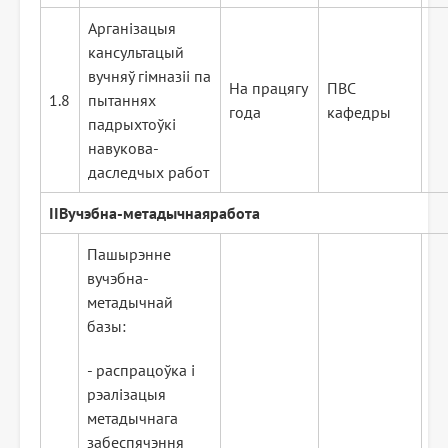
Арганізацыя
кансультацый
вучняў гімназіі па
На працягу
ПВС
1.8
пытаннях
года
кафедры
падрыхтоўкі
навукова-
даследчых работ
II
Вучэбна
-мет
адычная
работа
Пашырэнне
вучэбна-
метадычнай
базы:
- распрацоўка і
рэалізацыя
метадычнага
забеспячэння