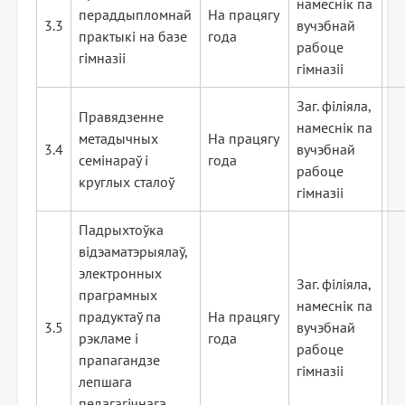
намеснік па
пераддыпломнай
На працягу
3.3
вучэбнай
практыкі на базе
года
рабоце
гімназіі
гімназіі
Заг. філіяла,
Правядзенне
намеснік па
метадычных
На працягу
3.4
вучэбнай
семінараў і
года
рабоце
круглых сталоў
гімназіі
Падрыхтоўка
відэаматэрыялаў,
электронных
Заг. філіяла,
праграмных
намеснік па
прадуктаў па
На працягу
3.5
вучэбнай
рэкламе і
года
рабоце
прапагандзе
гімназіі
лепшага
педагагічнага