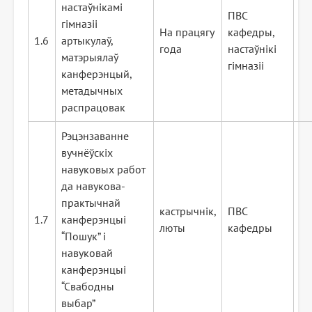
настаўнікамі
ПВС
гімназіі
На працягу
кафедры,
1.6
артыкулаў,
года
настаўнікі
матэрыялаў
гімназіі
канферэнцый,
метадычных
распрацовак
Рэцэнзаванне
вучнёўскіх
навуковых работ
да навукова-
практычнай
кастрычнік,
ПВС
1.7
канферэнцыі
люты
кафедры
“Пошук” і
навуковай
канферэнцыі
“Свабодны
выбар”