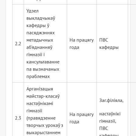
Удзел
выкладчыкаў
кафедры ў
пасяджэннях
метадычных
На працягу
ПВС
2.2
аб'яднанняў
года
кафедры
гімназіі і
кансультаванне
па вызначаных
праблемах
Арганізацыя
майстар-класаў
Заг.філіяла,
настаўнікамі
гімназіі
настаўнікі
На працягу
2.3
(правядзенне
гімназіі,
года
творчых урокаў з
ПВС
выкарыстаннем
кафедры