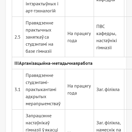
інтэрактыўных і
арт-тэхналогій
Правядзенне
ПВС
практычных
На працягу
кафедры,
2.5
заняткаў са
года
настаўнікі
студэнтамі на
гімназіі
базе гімназіі
III
Арганізацыйна
-мет
а
д
ы
ч
ная
работа
Правядзенне
студэнтамі-
На працягу
3.1
практыкантамі
Заг. філіяла
года
адкрытых
мерапрыемстваў
Запрашэнне
настаўнікаў
Заг. філіяла,
гімназіі ў якасці
намеснік па