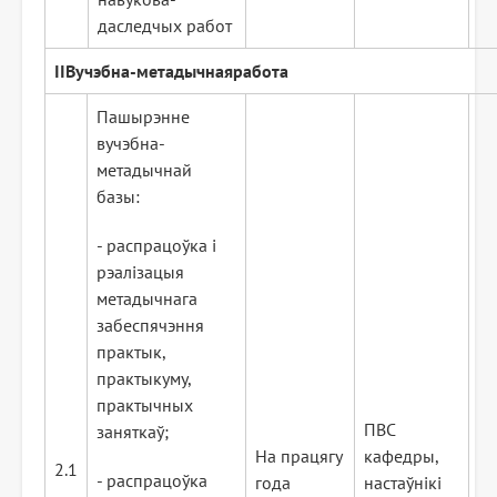
даследчых работ
II
Вучэбна
-мет
адычная
работа
Пашырэнне
вучэбна-
метадычнай
базы:
- распрацоўка і
рэалізацыя
метадычнага
забеспячэння
практык,
практыкуму,
практычных
ПВС
заняткаў;
На працягу
кафедры,
2.1
- распрацоўка
года
настаўнікі