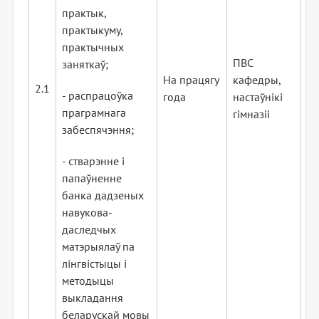
практык,
практыкуму,
практычных
ПВС
заняткаў;
На працягу
кафедры,
2.1
- распрацоўка
года
настаўнікі
праграмнага
гімназіі
забеспячэння;
- стварэнне і
папаўненне
банка дадзеных
навукова-
даследчых
матэрыялаў па
лінгвістыцы і
методыцы
выкладання
беларускай мовы