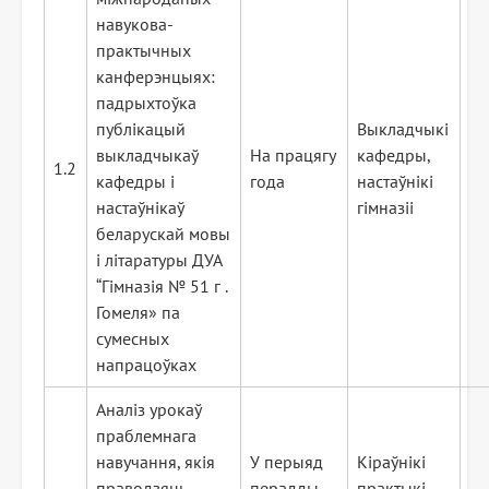
навукова-
практычных
канферэнцыях:
падрыхтоўка
публікацый
Выкладчыкі
выкладчыкаў
На працягу
кафедры,
1.2
кафедры і
года
настаўнікі
настаўнікаў
гімназіі
беларускай мовы
і літаратуры ДУА
“Гімназія №
51 г
.
Гомеля» па
сумесных
напрацоўках
Аналіз урокаў
праблемнага
навучання, якія
У перыяд
Кіраўнікі
праводзяць
перадды-
практыкі,