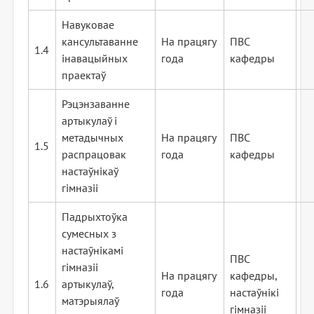
Навуковае
кансультаванне
На працягу
ПВС
1.4
інавацыйных
года
кафедры
праектаў
Рэцэнзаванне
артыкулаў і
метадычных
На працягу
ПВС
1.5
распрацовак
года
кафедры
настаўнікаў
гімназіі
Падрыхтоўка
сумесных з
настаўнікамі
ПВС
гімназіі
На працягу
кафедры,
1.6
артыкулаў,
года
настаўнікі
матэрыялаў
гімназіі