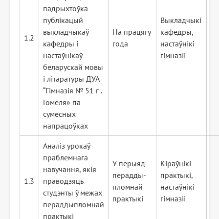
падрыхтоўка
публікацый
Выкладчыкі
выкладчыкаў
На працягу
кафедры,
1.2
кафедры і
года
настаўнікі
настаўнікаў
гімназіі
беларускай мовы
і літаратуры ДУА
“Гімназія №
51 г
.
Гомеля» па
сумесных
напрацоўках
Аналіз урокаў
праблемнага
У перыяд
Кіраўнікі
навучання, якія
перадды-
практыкі,
1.3
праводзяць
пломнай
настаўнікі
студэнты ў межах
практыкі
гімназіі
пераддыпломнай
практыкі