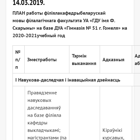
14.03.2019.
ПЛАН работы філіялакафедрыбеларускай
мовы філалагічнага факультэта УА «ГДУ імя Ф.
Скарыны» на базе ДУА «Гімназія № 51 г. Гомеля» на
20
20
-20
21
учебный год
№
Тэрмін
Ад
п/
Змест
работы
Адказныя
выканання
аб
п
I На
в
у
кова
-
даследчая і інавацыйная дзейнасць
Правядзенне
навуковых
даследаванняў
на базе філіяла
кафедры
выкладчыкамі;
Кіраўнікі
магістрантами (па
курсавых,